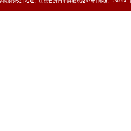
务处 | 地址：山东省济南市解放东路63号 | 邮编：250014 | 鲁 I