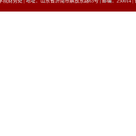
务处 | 地址：山东省济南市解放东路63号 | 邮编：250014 | 鲁 I