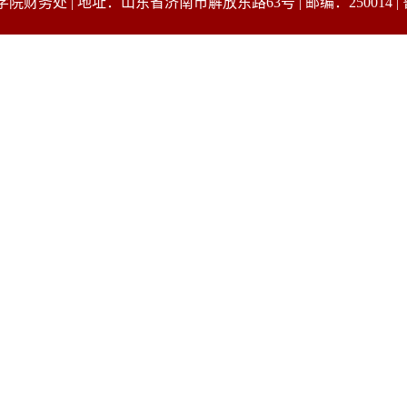
务处 | 地址：山东省济南市解放东路63号 | 邮编：250014 | 鲁 I